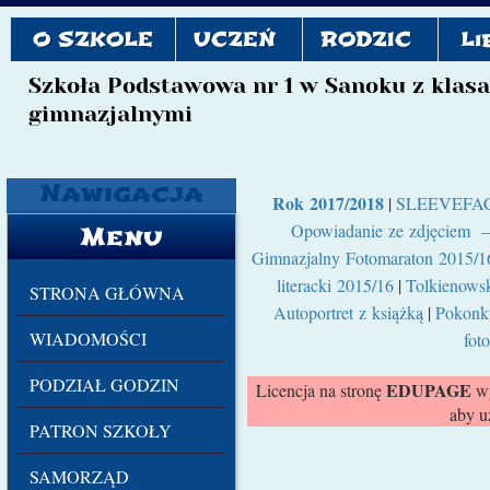
O SZKOLE
UCZEŃ
RODZIC
Li
Szkoła Podstawowa nr 1 w Sanoku z klas
gimnazjalnymi
Nawigacja
Rok 2017/2018
|
SLEEVEFA
Opowiadanie ze zdjęciem – 
Menu
Gimnazjalny Fotomaraton 2015/1
literacki 2015/16
|
Tolkienowsk
STRONA GŁÓWNA
Autoportret z książką
|
Pokonk
WIADOMOŚCI
fot
PODZIAŁ GODZIN
EDUPAGE
Licencja na stronę
wy
aby u
PATRON SZKOŁY
SAMORZĄD