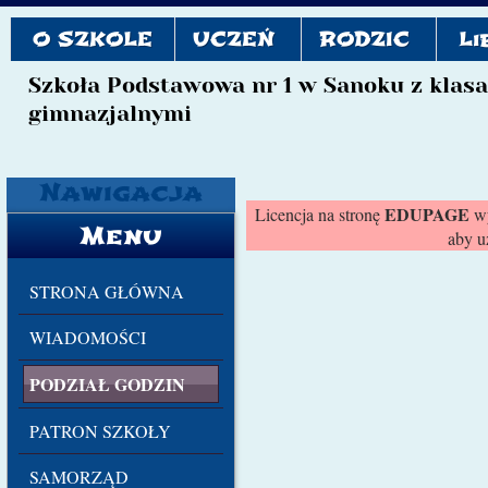
O SZKOLE
UCZEŃ
RODZIC
Li
Szkoła Podstawowa nr 1 w Sanoku z klas
gimnazjalnymi
Nawigacja
EDUPAGE
Licencja na stronę
wy
Menu
aby u
STRONA GŁÓWNA
WIADOMOŚCI
PODZIAŁ GODZIN
PATRON SZKOŁY
SAMORZĄD